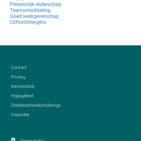
Persoonlijk leiderschap
Teamontwikkeling
Goed werkgeverschap
CliftonStrengths
Contact
Privacy
Kennisbank
Happyfeed
Dankbaarheidschallenge
Inspiratie
Happyholics