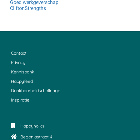
Goed werkgeverschap
CliftonStrengths
Contact
Privacy
Kennisbank
Happyfeed
Dankbaarheidschallenge
Inspiratie
Happyholics
Begoniastraat 4