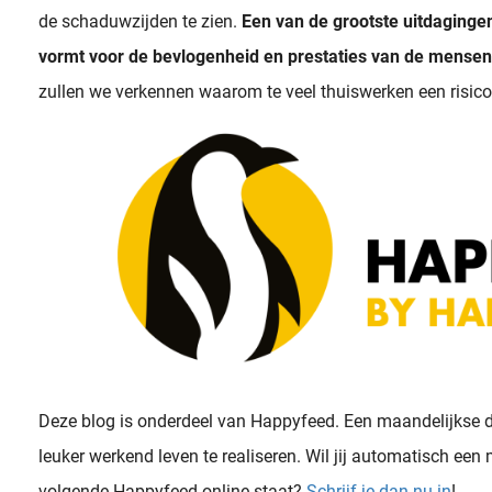
de schaduwzijden te zien.
Een van de grootste uitdaginge
vormt voor de bevlogenheid en prestaties van de mensen 
zullen we verkennen waarom te veel thuiswerken een risico
Werkgeluk is de gemiddelde mate van geluk die
Deze blog is onderdeel van Happyfeed. Een maandelijkse d
leuker werkend leven te realiseren. Wil jij automatisch een
volgende Happyfeed online staat?
Schrijf je dan nu in
!