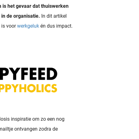
n is het gevaar dat thuiswerken
in de organisatie.
In dit artikel
 is voor
werkgeluk
én dus impact.
 medewerkers ervaren in hun dagelijkse werk. Wil je meer weten over werkgeluk? Of leren hoe je werkgeluk kan vergroten? In deze \'bibliotheek\' vind je allerlei artikelen..
osis inspiratie om zo een nog
 mailtje ontvangen zodra de