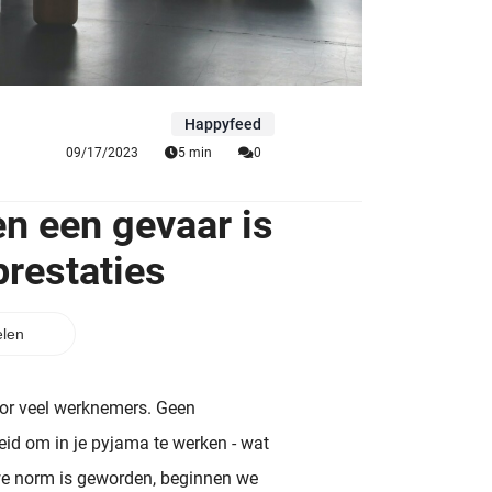
Happyfeed
09/17/2023
5 min
0
n een gevaar is
prestaties
len
oor veel werknemers. Geen
heid om in je pyjama te werken - wat
we norm is geworden, beginnen we