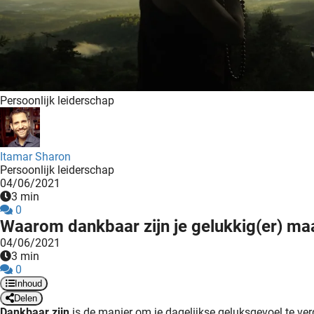
Persoonlijk leiderschap
Itamar Sharon
Persoonlijk leiderschap
04/06/2021
3 min
0
Waarom dankbaar zijn je gelukkig(er) maa
04/06/2021
3 min
0
Inhoud
Delen
Dankbaar zijn
is de manier om je dagelijkse geluksgevoel te verg