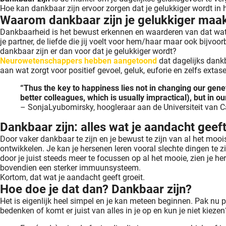
Hoe kan dankbaar zijn ervoor zorgen dat je gelukkiger wordt in h
Waarom dankbaar zijn je gelukkiger maa
Dankbaarheid is het bewust erkennen en waarderen van dat wat m
je partner, de liefde die jij voelt voor hem/haar maar ook bijvoor
dankbaar zijn er dan voor dat je gelukkiger wordt?
Neurowetenschappers hebben aangetoond
dat dagelijks dankb
aan wat zorgt voor positief gevoel, geluk, euforie en zelfs extase
“Thus the key to happiness lies not in changing our gene
better colleagues, which is usually impractical), but in our 
– SonjaLyubomirsky, hoogleraar aan de Universiteit van Ca
Dankbaar zijn: alles wat je aandacht geeft
Door vaker dankbaar te zijn en je bewust te zijn van al het moois 
ontwikkelen. Je kan je hersenen leren vooral slechte dingen te z
door je juist steeds meer te focussen op al het mooie, zien je he
bovendien een sterker immuunsysteem.
Kortom, dat wat je aandacht geeft groeit.
Hoe doe je dat dan? Dankbaar zijn?
Het is eigenlijk heel simpel en je kan meteen beginnen. Pak nu 
bedenken of komt er juist van alles in je op en kun je niet kieze