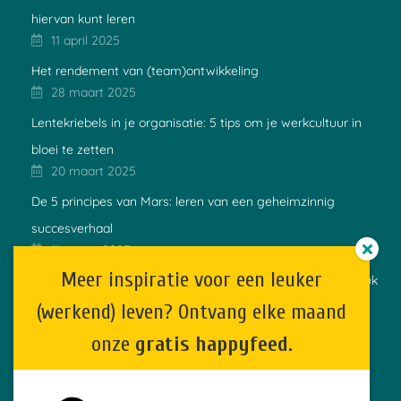
hiervan kunt leren
11 april 2025
Het rendement van (team)ontwikkeling
28 maart 2025
Lentekriebels in je organisatie: 5 tips om je werkcultuur in
bloei te zetten
20 maart 2025
De 5 principes van Mars: leren van een geheimzinnig
succesverhaal
11 maart 2025
Meer inspiratie voor een leuker
Hoe Mo Gawdat’s geluksformule zorgt voor meer werkgeluk
11 februari 2025
(werkend) leven? Ontvang elke maand
Twee maanden op Bali met mijn kinderen
onze
gratis happyfeed.
13 januari 2025