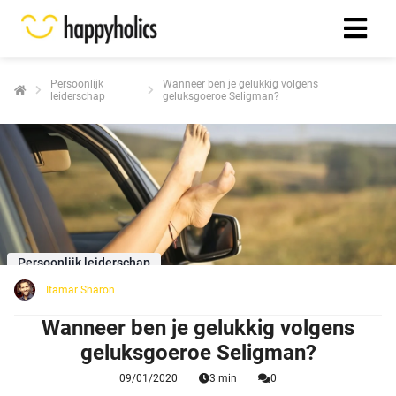
Persoonlijk
Wanneer ben je gelukkig volgens
leiderschap
geluksgoeroe Seligman?
Persoonlijk leiderschap
Itamar Sharon
Wanneer ben je gelukkig volgens
geluksgoeroe Seligman?
09/01/2020
3 min
0