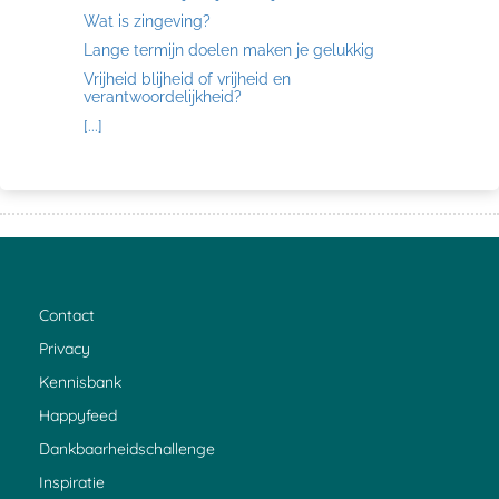
Wat is zingeving?
Lange termijn doelen maken je gelukkig
Vrijheid blijheid of vrijheid en
verantwoordelijkheid?
[...]
Contact
Privacy
Kennisbank
Happyfeed
Dankbaarheidschallenge
Inspiratie