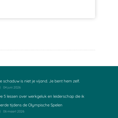
e schaduw is niet je vijand. Je bent hem zelf.
04 juni 2026
e 5 lessen over werkgeluk en leiderschap die ik
eerde tijdens de Olympische Spelen
06 maart 2026