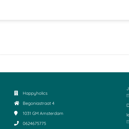
J
Happyholics
Begoniastraat 4
D
1031 GM
Amsterdam
l
0624675775