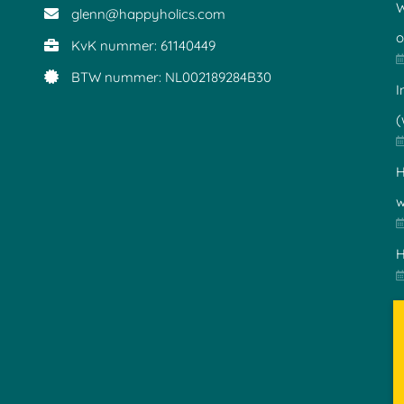
W
glenn@happyholics.com
o
KvK nummer: 61140449
BTW nummer: NL002189284B30
I
(
H
w
H
L
w
D