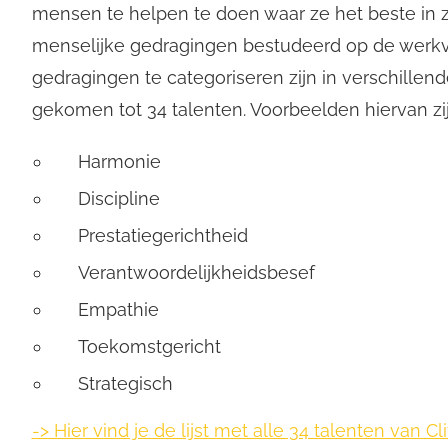
mensen te helpen te doen waar ze het beste in z
menselijke gedragingen bestudeerd op de werkvl
enten inzichtelijk maakt. Het is ontworpen door Gallup Inc, een groot onderzoeksbureau met veel aanzien, en het assessment is..
gedragingen te categoriseren zijn in verschillende 
gekomen tot 34 talenten. Voorbeelden hiervan zij
Harmonie
Discipline
Prestatiegerichtheid
Verantwoordelijkheidsbesef
Empathie
Toekomstgericht
Strategisch
-> Hier vind je de lijst met alle 34 talenten van Cl