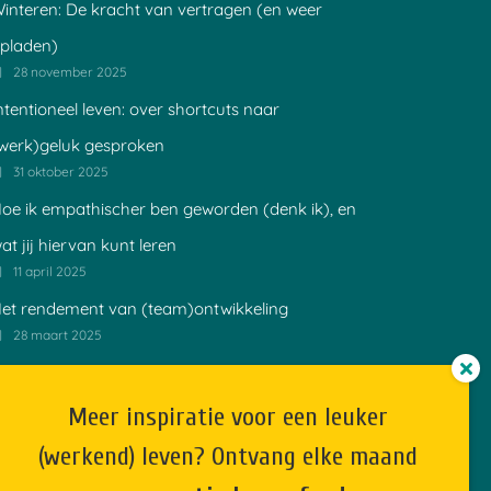
interen: De kracht van vertragen (en weer
pladen)
28 november 2025
ntentioneel leven: over shortcuts naar
werk)geluk gesproken
31 oktober 2025
oe ik empathischer ben geworden (denk ik), en
at jij hiervan kunt leren
11 april 2025
et rendement van (team)ontwikkeling
28 maart 2025
entekriebels in je organisatie: 5 tips om je
erkcultuur in bloei te zetten
Meer inspiratie voor een leuker
20 maart 2025
(werkend) leven? Ontvang elke maand
e 5 principes van Mars: leren van een