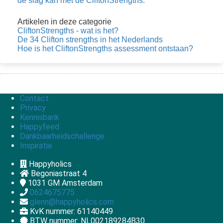
de slag kan met de CliftonStrengths.
Artikelen in deze categorie
CliftonStrengths - wat is het?
De 34 Clifton strengths in het Nederlands
Hoe is het CliftonStrengths assessment ontstaan?
Contact
Privacy
Kennisbank
Happyfeed
Dankbaarheidschallenge
Inspiratie
Happyholics
Begoniastraat 4
1031 GM
Amsterdam
0624675775
glenn@happyholics.com
KvK nummer: 61140449
BTW nummer: NL002189284B30