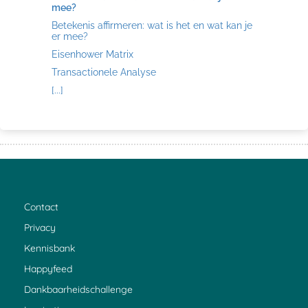
mee?
Betekenis affirmeren: wat is het en wat kan je
er mee?
Eisenhower Matrix
Transactionele Analyse
[...]
Contact
Privacy
Kennisbank
Happyfeed
Dankbaarheidschallenge