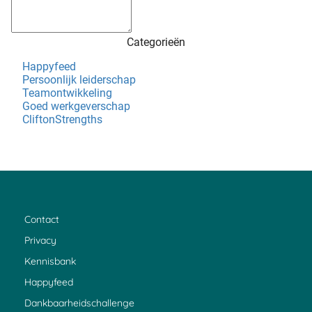
Categorieën
Happyfeed
Persoonlijk leiderschap
Teamontwikkeling
Goed werkgeverschap
CliftonStrengths
Contact
Privacy
Kennisbank
Happyfeed
Dankbaarheidschallenge