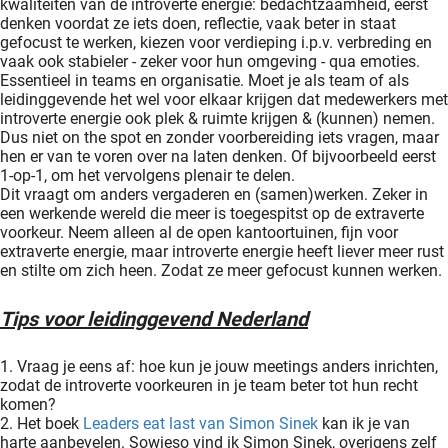
kwaliteiten van de introverte energie: bedachtzaamheid, eerst
denken voordat ze iets doen, reflectie, vaak beter in staat
gefocust te werken, kiezen voor verdieping i.p.v. verbreding en
vaak ook stabieler - zeker voor hun omgeving - qua emoties.
Essentieel in teams en organisatie. Moet je als team of als
leidinggevende het wel voor elkaar krijgen dat medewerkers met
introverte energie ook plek & ruimte krijgen & (kunnen) nemen.
Dus niet on the spot en zonder voorbereiding iets vragen, maar
hen er van te voren over na laten denken. Of bijvoorbeeld eerst
1-op-1, om het vervolgens plenair te delen.
Dit vraagt om anders vergaderen en (samen)werken. Zeker in
een werkende wereld die meer is toegespitst op de extraverte
voorkeur. Neem alleen al de open kantoortuinen, fijn voor
extraverte energie, maar introverte energie heeft liever meer rust
en stilte om zich heen. Zodat ze meer gefocust kunnen werken.
Tips voor leidinggevend Nederland
1. Vraag je eens af: hoe kun je jouw meetings anders inrichten,
zodat de introverte voorkeuren in je team beter tot hun recht
komen?
2. Het boek
Leaders eat last van Simon Sinek
kan ik je van
harte aanbevelen. Sowieso vind ik Simon Sinek, overigens zelf