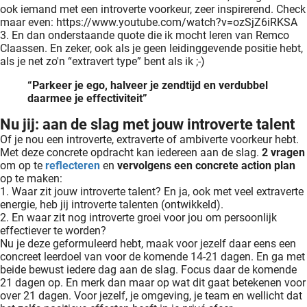
ook iemand met een introverte voorkeur, zeer inspirerend. Check
maar even: https://www.youtube.com/watch?v=ozSjZ6iRKSA
3. En dan onderstaande quote die ik mocht leren van Remco
Claassen. En zeker, ook als je geen leidinggevende positie hebt,
als je net zo'n “extravert type” bent als ik ;-)
“Parkeer je ego, halveer je zendtijd en verdubbel
daarmee je effectiviteit”
Nu jij: aan de slag met jouw introverte talent
Of je nou een introverte, extraverte of ambiverte voorkeur hebt.
Met deze concrete opdracht kan iedereen aan de slag.
2 vragen
om op te
reflecteren
en
vervolgens een concrete action plan
op te maken:
1. Waar zit jouw introverte talent? En ja, ook met veel extraverte
energie, heb jij introverte talenten (ontwikkeld).
2. En waar zit nog introverte groei voor jou om persoonlijk
effectiever te worden?
Nu je deze geformuleerd hebt, maak voor jezelf daar eens een
concreet leerdoel van voor de komende 14-21 dagen. En ga met
beide bewust iedere dag aan de slag. Focus daar de komende
21 dagen op. En merk dan maar op wat dit gaat betekenen voor
over 21 dagen. Voor jezelf, je omgeving, je team en wellicht dat