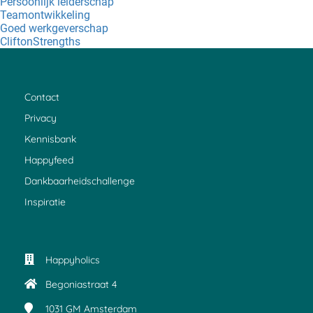
Persoonlijk leiderschap
Teamontwikkeling
Goed werkgeverschap
CliftonStrengths
Contact
Privacy
Kennisbank
Happyfeed
Dankbaarheidschallenge
Inspiratie
Happyholics
Begoniastraat 4
1031 GM
Amsterdam