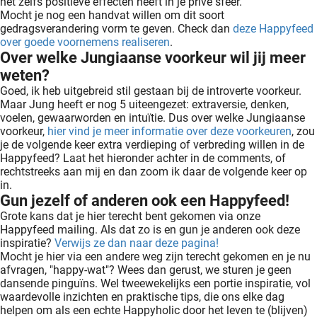
het zelfs positieve effecten heeft in je privé sfeer.
Mocht je nog een handvat willen om dit soort
gedragsverandering vorm te geven. Check dan
deze Happyfeed
over goede voornemens realiseren
.
Over welke Jungiaanse voorkeur wil jij meer
weten?
Goed, ik heb uitgebreid stil gestaan bij de introverte voorkeur.
Maar Jung heeft er nog 5 uiteengezet: extraversie, denken,
voelen, gewaarworden en intuïtie. Dus over welke Jungiaanse
voorkeur,
hier vind je meer informatie over deze voorkeuren
, zou
je de volgende keer extra verdieping of verbreding willen in de
Happyfeed? Laat het hieronder achter in de comments, of
rechtstreeks aan mij en dan zoom ik daar de volgende keer op
in.
Gun jezelf of anderen ook een Happyfeed!
Grote kans dat je hier terecht bent gekomen via onze
Happyfeed mailing. Als dat zo is en gun je anderen ook deze
inspiratie?
Verwijs ze dan naar deze pagina!
Mocht je hier via een andere weg zijn terecht gekomen en je nu
afvragen, "happy-wat"? Wees dan gerust, we sturen je geen
dansende pinguïns. Wel tweewekelijks een portie inspiratie, vol
waardevolle inzichten en praktische tips, die ons elke dag
helpen om als een echte Happyholic door het leven te (blijven)