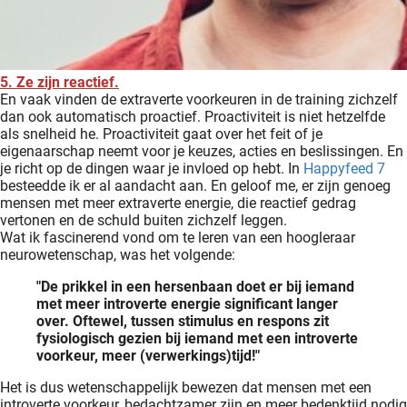
5. Ze zijn reactief.
En vaak vinden de extraverte voorkeuren in de training zichzelf
dan ook automatisch proactief. Proactiviteit is niet hetzelfde
als snelheid he. Proactiviteit gaat over het feit of je
eigenaarschap neemt voor je keuzes, acties en beslissingen. En
je richt op de dingen waar je invloed op hebt. In
Happyfeed 7
besteedde ik er al aandacht aan. En geloof me, er zijn genoeg
mensen met meer extraverte energie, die reactief gedrag
vertonen en de schuld buiten zichzelf leggen.
Wat ik fascinerend vond om te leren van een hoogleraar
neurowetenschap, was het volgende:
"De prikkel in een hersenbaan doet er bij iemand
met meer introverte energie significant langer
over. Oftewel, tussen stimulus en respons zit
fysiologisch gezien bij iemand met een introverte
voorkeur, meer (verwerkings)tijd!"
Het is dus wetenschappelijk bewezen dat mensen met een
introverte voorkeur, bedachtzamer zijn en meer bedenktijd nodig