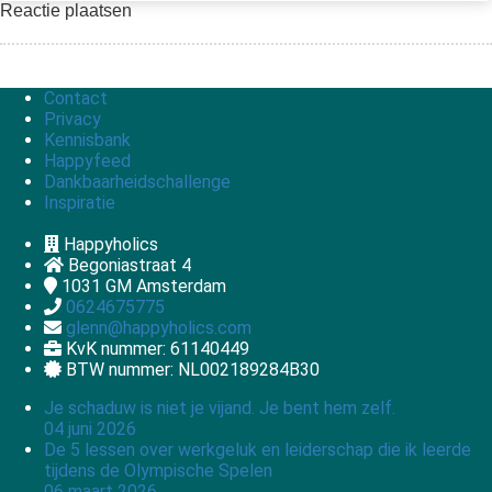
Reactie plaatsen
Contact
Privacy
Kennisbank
Happyfeed
Dankbaarheidschallenge
Inspiratie
Happyholics
Begoniastraat 4
1031 GM
Amsterdam
0624675775
glenn@happyholics.com
KvK nummer: 61140449
BTW nummer: NL002189284B30
Je schaduw is niet je vijand. Je bent hem zelf.
04 juni 2026
De 5 lessen over werkgeluk en leiderschap die ik leerde
tijdens de Olympische Spelen
06 maart 2026