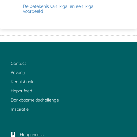
De betekenis van Ikigai en een Ikigai
voorbeeld
Contact
Privacy
Kennisbank
Happyfeed
Dankbaarheidschallenge
Inspiratie
Happyholics