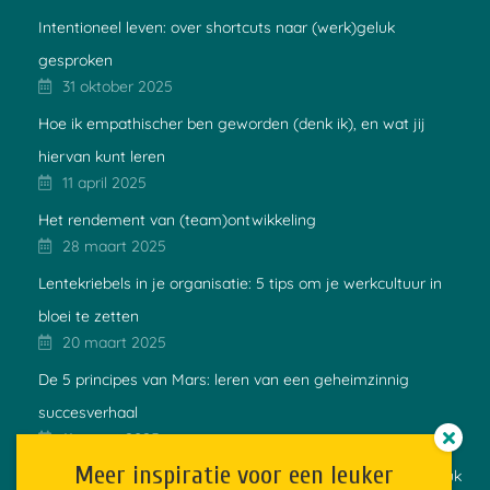
Intentioneel leven: over shortcuts naar (werk)geluk
gesproken
31 oktober 2025
Hoe ik empathischer ben geworden (denk ik), en wat jij
hiervan kunt leren
11 april 2025
Het rendement van (team)ontwikkeling
28 maart 2025
Lentekriebels in je organisatie: 5 tips om je werkcultuur in
bloei te zetten
20 maart 2025
De 5 principes van Mars: leren van een geheimzinnig
succesverhaal
11 maart 2025
Meer inspiratie voor een leuker
Hoe Mo Gawdat’s geluksformule zorgt voor meer werkgeluk