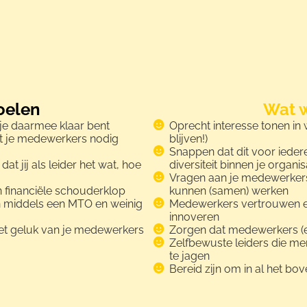
oelen
Wat 
 je daarmee klaar bent
Oprecht interesse tonen in
at je medewerkers nodig
blijven!)
Snappen dat dit voor ieder
t jij als leider het wat, hoe
diversiteit binnen je organis
Vragen aan je medewerkers
n financiële schouderklop
kunnen (samen) werken
 middels een MTO en weinig
Medewerkers vertrouwen en
innoveren
het geluk van je medewerkers
Zorgen dat medewerkers (en
Zelfbewuste leiders die m
te jagen
Bereid zijn om in al het bo